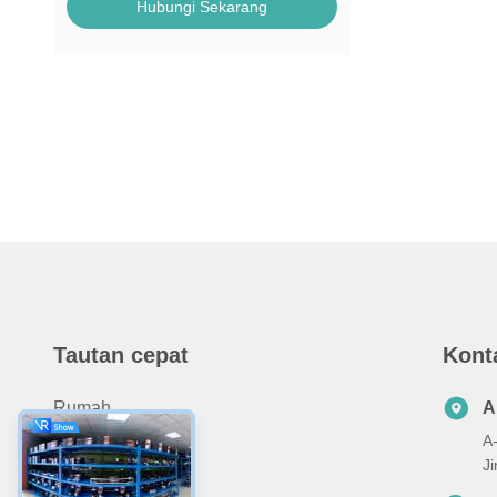
Hubungi Sekarang
Tautan cepat
Kont
Rumah
A
A-
Tentang Kami
J
Produk