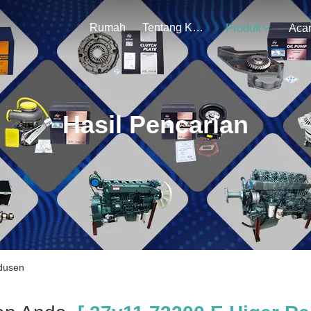
Rumah
Tentang Kami
Produk
Aca
Hasil Pencarian
odusen