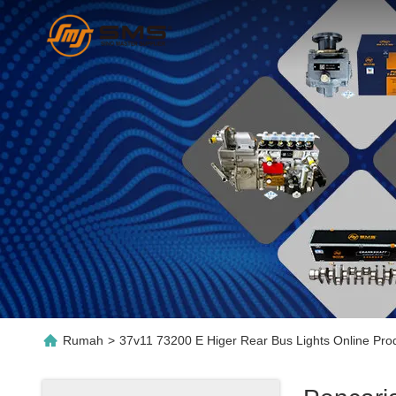
Rumah
>
37v11 73200 E Higer Rear Bus Lights Online Pr