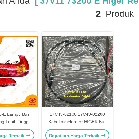
an Anda
[ 37v11 73200 E Higer Rea
2
Produk
0-E Lampu Bus
17C49-02100 17C49-02200
ng Lebih Tinggi
Kabel akselerator HIGER Bus
Belakang Asli
suku cadang KLQ6668
rga Terbaik
Dapatkan Harga Terbaik