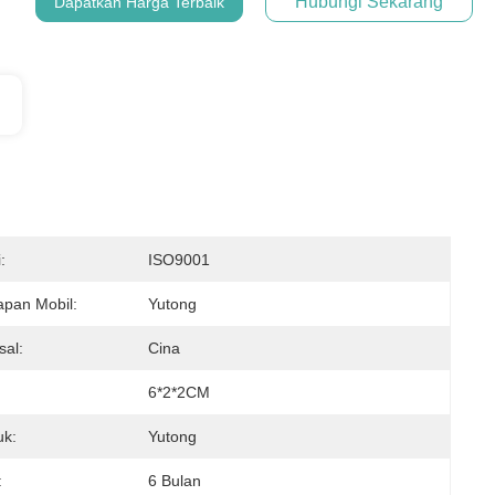
Hubungi Sekarang
Dapatkan Harga Terbaik
:
ISO9001
apan Mobil:
Yutong
sal:
Cina
6*2*2CM
uk:
Yutong
:
6 Bulan