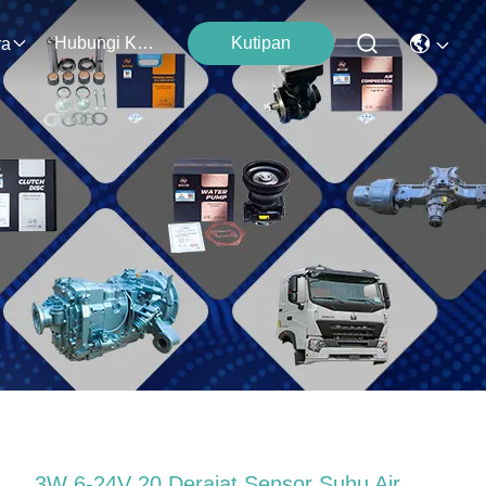
Hubungi Kami
Kutipan
ra
3W 6-24V 20 Derajat Sensor Suhu Air