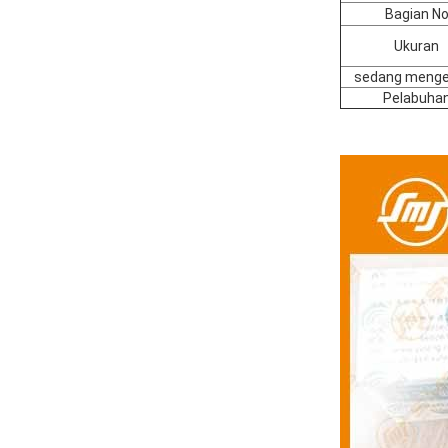
Bagian N
Ukuran
sedang meng
Pelabuha