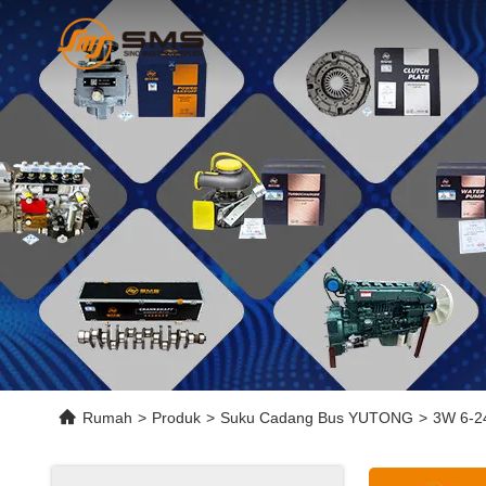
Rumah
>
Produk
>
Suku Cadang Bus YUTONG
>
3W 6-2