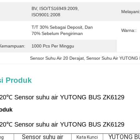
BV, ISO/TS16949:2009, 
Melayani:
ISO9001:2008
T/T 30% Sebagai Deposit, Dan 
Warna::
70% Sebelum Pengiriman
 Kemampuan:
1000 Pcs Per Minggu
Sensor Suhu Air 20 Derajat
, 
Sensor Suhu Air YUTONG
si Produk
20℃ Sensor suhu air YUTONG BUS ZK6129
roduk
20℃ Sensor suhu air YUTONG BUS ZK6129
Sensor suhu air
YUTONG B
ng
Kata Kunci