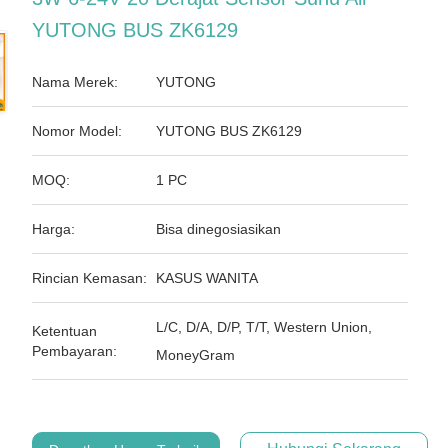
YUTONG BUS ZK6129
Nama Merek:
YUTONG
Nomor Model:
YUTONG BUS ZK6129
MOQ:
1 PC
Harga:
Bisa dinegosiasikan
Rincian Kemasan:
KASUS WANITA
L/C, D/A, D/P, T/T, Western Union,
Ketentuan
Pembayaran:
MoneyGram