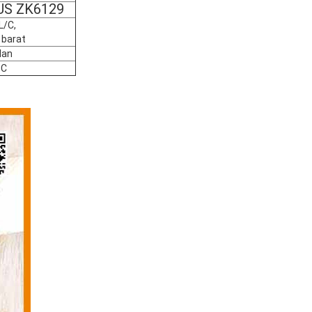
US ZK6129
L/C,
 barat
lan
PC