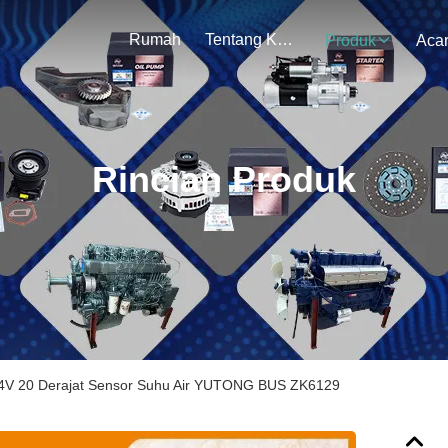
Rumah
Tentang Kami
Produk
Aca
Rincian Produk
4V 20 Derajat Sensor Suhu Air YUTONG BUS ZK6129