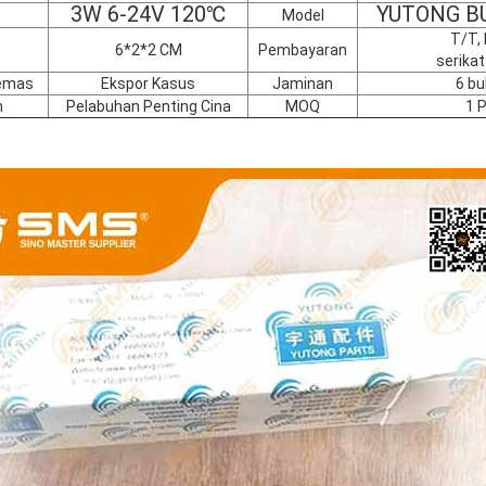
3W 6-24V 120℃
YUTONG B
o
Model
T/T, 
6*2*2 CM
Pembayaran
serikat
emas
Ekspor Kasus
Jaminan
6 bu
n
Pelabuhan Penting Cina
MOQ
1 