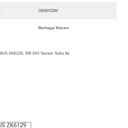
:
OEM/ODM
Berbagai Macam
 BUS ZK6129
, 
3W 24V Sensor Suhu Air
US ZK6129