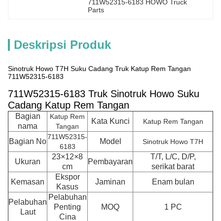
711W52315-6183 HOWO Truck 
Parts
Deskripsi Produk
Sinotruk Howo T7H Suku Cadang Truk Katup Rem Tangan
711W52315-6183
711W52315-6183 Truk Sinotruk Howo Suku
Cadang Katup Rem Tangan
Bagian
Katup Rem
Kata Kunci
Katup Rem Tangan
nama
Tangan
711W52315-
Bagian No
Model
Sinotruk Howo T7H
6183
23×12×8
T/T, L/C, D/P,
Ukuran
Pembayaran
cm
serikat barat
Ekspor
Kemasan
Jaminan
Enam bulan
Kasus
Pelabuhan
Pelabuhan
Penting
MOQ
1 PC
Laut
Cina