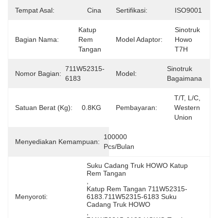
Tempat Asal:
Cina
Sertifikasi:
ISO9001
Katup 
Sinotruk 
Bagian Nama:
Rem 
Model Adaptor:
Howo 
Tangan
T7H
711W52315-
Sinotruk 
Nomor Bagian:
Model:
6183
Bagaimana
T/T, L/C, 
Satuan Berat (Kg):
0.8KG
Pembayaran:
Western 
Union
100000 
Menyediakan Kemampuan:
Pcs/bulan
Suku Cadang Truk HOWO Katup 
Rem Tangan
, 
Katup Rem Tangan 711W52315-
Menyoroti:
6183.711W52315-6183 Suku 
Cadang Truk HOWO
, 